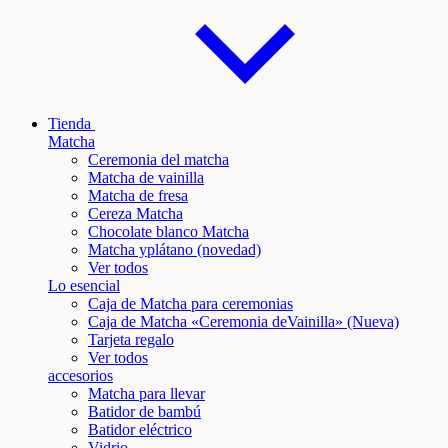
Tienda
Matcha
Ceremonia del matcha
Matcha de vainilla
Matcha de fresa
Cereza Matcha
Chocolate blanco Matcha
Matcha y
plátano
(novedad)
Ver todos
Lo esencial
Caja de Matcha para ceremonias
Caja de Matcha «Ceremonia de
Vainilla
» (Nueva)
Tarjeta regalo
Ver todos
accesorios
Matcha para llevar
Batidor de bambú
Batidor eléctrico
Vidrio