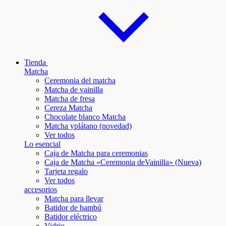
Tienda
Matcha
Ceremonia del matcha
Matcha de vainilla
Matcha de fresa
Cereza Matcha
Chocolate blanco Matcha
Matcha y
plátano
(novedad)
Ver todos
Lo esencial
Caja de Matcha para ceremonias
Caja de Matcha «Ceremonia de
Vainilla
» (Nueva)
Tarjeta regalo
Ver todos
accesorios
Matcha para llevar
Batidor de bambú
Batidor eléctrico
Vidrio