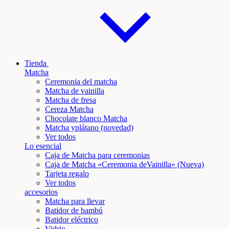
Tienda
Matcha
Ceremonia del matcha
Matcha de vainilla
Matcha de fresa
Cereza Matcha
Chocolate blanco Matcha
Matcha y
plátano
(novedad)
Ver todos
Lo esencial
Caja de Matcha para ceremonias
Caja de Matcha «Ceremonia de
Vainilla
» (Nueva)
Tarjeta regalo
Ver todos
accesorios
Matcha para llevar
Batidor de bambú
Batidor eléctrico
Vidrio