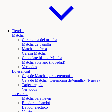
Tienda
Matcha
Ceremonia del matcha
Matcha de vainilla
Matcha de fresa
Cereza Matcha
Chocolate blanco Matcha
Matcha y
plátano
(novedad)
Ver todos
Lo esencial
Caja de Matcha para ceremonias
Caja de Matcha «Ceremonia de
Vainilla
» (Nueva)
Tarjeta regalo
Ver todos
accesorios
Matcha para llevar
Batidor de bambú
Batidor eléctrico
Vidrio