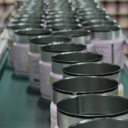
Tienda
Matcha
Ceremonia del matcha
Matcha de vainilla
Matcha de fresa
Cereza Matcha
Chocolate blanco Matcha
Matcha y
plátano
(novedad)
Ver todos
Lo esencial
Caja de Matcha para ceremonias
Caja de Matcha «Ceremonia de
Vainilla
» (Nueva)
Tarjeta regalo
Ver todos
accesorios
Matcha para llevar
Batidor de bambú
Batidor eléctrico
Vidrio