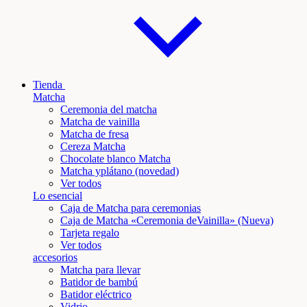
Tienda
Matcha
Ceremonia del matcha
Matcha de vainilla
Matcha de fresa
Cereza Matcha
Chocolate blanco Matcha
Matcha y
plátano
(novedad)
Ver todos
Lo esencial
Caja de Matcha para ceremonias
Caja de Matcha «Ceremonia de
Vainilla
» (Nueva)
Tarjeta regalo
Ver todos
accesorios
Matcha para llevar
Batidor de bambú
Batidor eléctrico
Vidrio