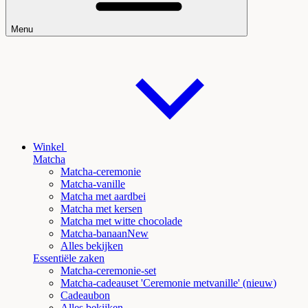
Menu
Winkel
Matcha
Matcha-ceremonie
Matcha-vanille
Matcha met aardbei
Matcha met kersen
Matcha met witte chocolade
Matcha
-banaanNew
Alles bekijken
Essentiële zaken
Matcha-ceremonie-set
Matcha-cadeauset 'Ceremonie met
vanille' (nieuw
)
Cadeaubon
Alles bekijken