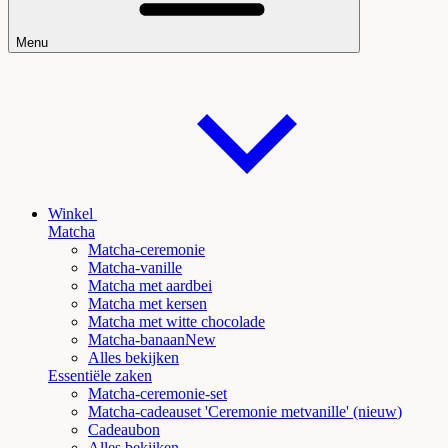
Menu
Winkel
Matcha
Matcha-ceremonie
Matcha-vanille
Matcha met aardbei
Matcha met kersen
Matcha met witte chocolade
Matcha
-banaanNew
Alles bekijken
Essentiële zaken
Matcha-ceremonie-set
Matcha-cadeauset 'Ceremonie met
vanille' (nieuw
)
Cadeaubon
Alles bekijken