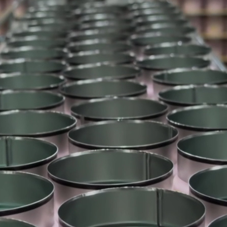
Menu
Winkel
Matcha
Matcha-ceremonie
Matcha-vanille
Matcha met aardbei
Matcha met kersen
Matcha met witte chocolade
Matcha
-banaanNew
Alles bekijken
Essentiële zaken
Matcha-ceremonie-set
Matcha-cadeauset 'Ceremonie met
vanille' (nieuw
)
Cadeaubon
Alles bekijken