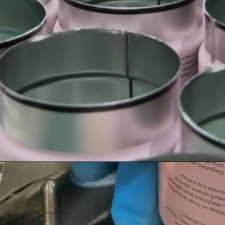
accessoires
Matcha To Go
Bamboe-klopper
Elektrische garde
Glas
Bordeauxrode draagtas
Alles bekijken