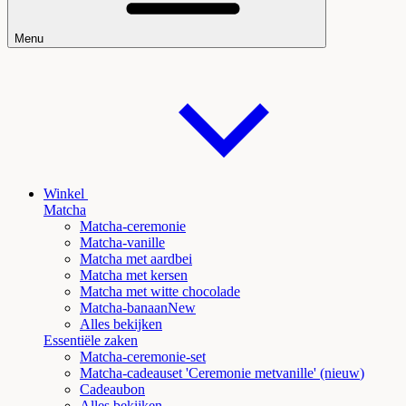
Menu
Winkel
Matcha
Matcha-ceremonie
Matcha-vanille
Matcha met aardbei
Matcha met kersen
Matcha met witte chocolade
Matcha
-banaanNew
Alles bekijken
Essentiële zaken
Matcha-ceremonie-set
Matcha-cadeauset 'Ceremonie met
vanille' (nieuw
)
Cadeaubon
Alles bekijken