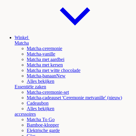
Winkel
Matcha
Matcha-ceremonie
Matcha-vanille
Matcha met aardbei
Matcha met kersen
Matcha met witte chocolade
Matcha
-banaanNew
Alles bekijken
Essentiële zaken
Matcha-ceremonie-set
Matcha-cadeauset 'Ceremonie met
vanille' (nieuw
)
Cadeaubon
Alles bekijken
accessoires
Matcha To Go
Bamboe-klopper
Elektrische garde
Glas