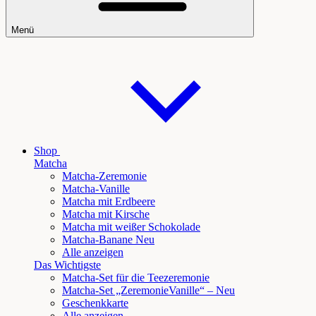
Menü
Shop
Matcha
Matcha-Zeremonie
Matcha-Vanille
Matcha mit Erdbeere
Matcha mit Kirsche
Matcha mit weißer Schokolade
Matcha
-Banane Neu
Alle anzeigen
Das Wichtigste
Matcha-Set für die Teezeremonie
Matcha-Set „Zeremonie
Vanille
“ – Neu
Geschenkkarte
Alle anzeigen