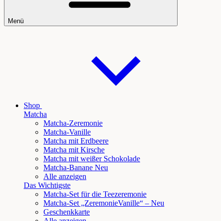
Menü
Shop
Matcha
Matcha-Zeremonie
Matcha-Vanille
Matcha mit Erdbeere
Matcha mit Kirsche
Matcha mit weißer Schokolade
Matcha
-Banane Neu
Alle anzeigen
Das Wichtigste
Matcha-Set für die Teezeremonie
Matcha-Set „Zeremonie
Vanille
“ – Neu
Geschenkkarte
Alle anzeigen