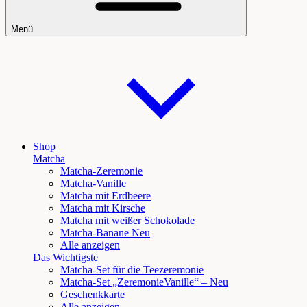
Menü
Shop
Matcha
Matcha-Zeremonie
Matcha-Vanille
Matcha mit Erdbeere
Matcha mit Kirsche
Matcha mit weißer Schokolade
Matcha
-Banane Neu
Alle anzeigen
Das Wichtigste
Matcha-Set für die Teezeremonie
Matcha-Set „Zeremonie
Vanille
“ – Neu
Geschenkkarte
Alle anzeigen