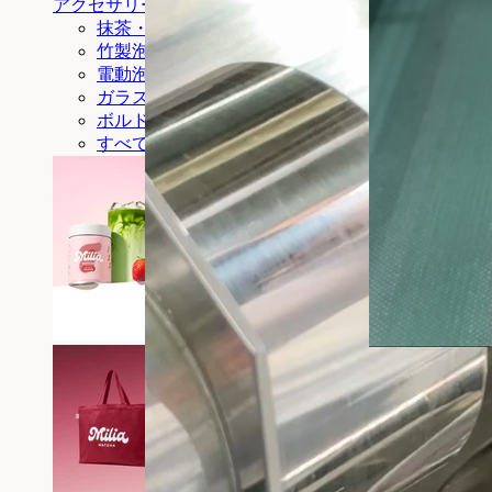
アクセサリー
抹茶・トゥー・ゴー
竹製泡立て器
電動泡立て器
ガラス
ボルドー色のトートバッグ
すべて見る