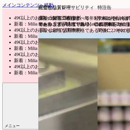
メインコンテンツへ移動
総合的なトレーサビリティ
完璧な品質管理
特注缶
49€以上のお買い上げで送料無料
当社の抹茶の収穫は、毎年5月末に行われ
抹茶の製造工程はすべて、粒の細かさ、粉
ラベルを貼らず
新着：Milia Matcha 定期購入でMilia Matcha 20%オフ
者を介さず、現地で栽培、収穫され、その
であることが特徴であり、この基準をロッ
る。抹茶の鮮度
49€以上のお買い上げで送料無料
る最も厳格な国際規格であるFSSC 2200
間後に、それぞ
新着：Milia Matcha 定期購入でMilia Matcha 20%オフ
49€以上のお買い上げで送料無料
新着：Milia Matcha 定期購入でMilia Matcha 20%オフ
49€以上のお買い上げで送料無料
新着：Milia Matcha 定期購入でMilia Matcha 20%オフ
49€以上のお買い上げで送料無料
新着：Milia Matcha 定期購入でMilia Matcha 20%オフ
メニュー