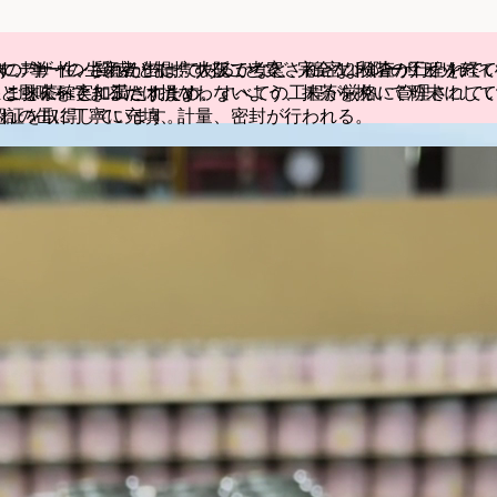
ます。単一の生産者と提携することで、完全なトレーサビリティ
砕の均一性、質感が均一であるかなど、綿密な検査が行われて
にデザインされた缶は、大阪で考案され、12段階の工程を経
まま抹茶へと加工されます。
トごとに確実に満たすため、すべての工程が厳格に管理されて
と風味をできるだけ損なわないよう、抹茶を挽いて粉末にして
0の認証を取得しています。
れの缶に丁寧に充填、計量、密封が行われる。