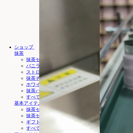
ショップ
抹茶
抹茶セレモニー
バニラ抹茶
ストロベリー抹茶
抹茶チェリー
ホワイトチョコレート抹茶
抹茶
バナナNew
すべて見る
基本アイテム
抹茶セレモニーセット
抹茶セレモニー
・バニラ
ギフトセットNew
ギフトカード
すべて見る