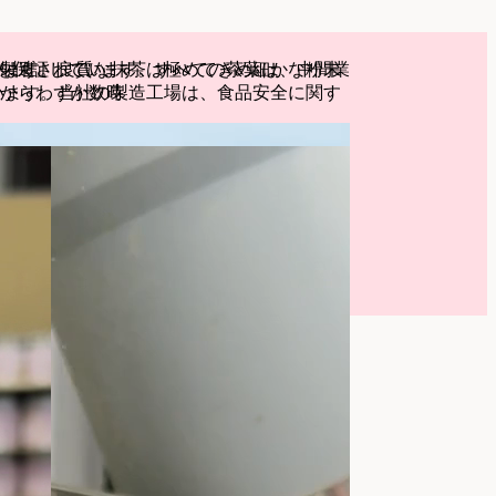
を保証しています。すべての茶葉は、中間業
います。良質な抹茶は極めてきめ細かな粉末
て製造されてい
います。当社の製造工場は、食品安全に関す
からわずか数時