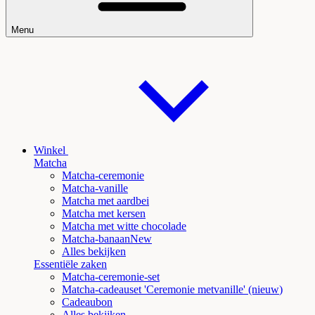
Menu
Winkel
Matcha
Matcha-ceremonie
Matcha-vanille
Matcha met aardbei
Matcha met kersen
Matcha met witte chocolade
Matcha
-banaanNew
Alles bekijken
Essentiële zaken
Matcha-ceremonie-set
Matcha-cadeauset 'Ceremonie met
vanille' (nieuw
)
Cadeaubon
Alles bekijken