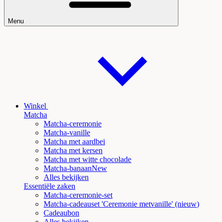
Menu
Winkel
Matcha
Matcha-ceremonie
Matcha-vanille
Matcha met aardbei
Matcha met kersen
Matcha met witte chocolade
Matcha
-banaanNew
Alles bekijken
Essentiële zaken
Matcha-ceremonie-set
Matcha-cadeauset 'Ceremonie met
vanille' (nieuw
)
Cadeaubon
Alles bekijken