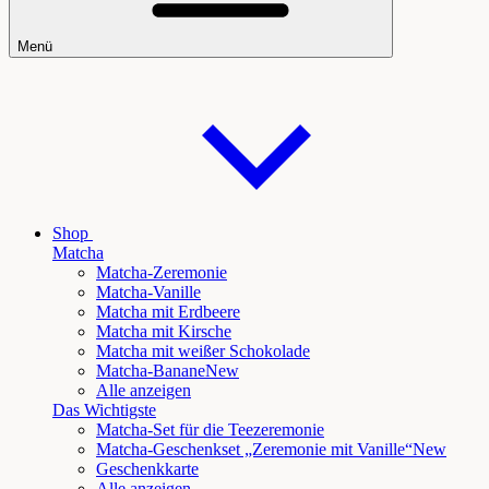
Menü
Shop
Matcha
Matcha-Zeremonie
Matcha-Vanille
Matcha mit Erdbeere
Matcha mit Kirsche
Matcha mit weißer Schokolade
Matcha-Banane
New
Alle anzeigen
Das Wichtigste
Matcha-Set für die Teezeremonie
Matcha-Geschenkset „Zeremonie mit Vanille“
New
Geschenkkarte
Alle anzeigen