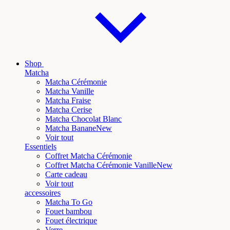
Shop
Matcha
Matcha Cérémonie
Matcha Vanille
Matcha Fraise
Matcha Cerise
Matcha Chocolat Blanc
Matcha Banane
New
Voir tout
Essentiels
Coffret Matcha Cérémonie
Coffret Matcha Cérémonie Vanille
New
Carte cadeau
Voir tout
accessoires
Matcha To Go
Fouet bambou
Fouet électrique
Verre