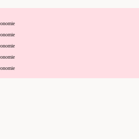
conomie
conomie
conomie
conomie
conomie