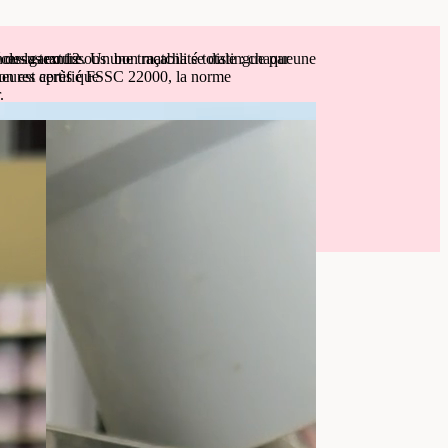
ous garantissons une traçabilité totale : chaque
é de la texture. Un bon matcha se distingue par une
ocessus en 12
tion est certifié FSSC 22000, la norme
heures après que
.